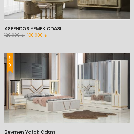
ASPENDOS YEMEK ODASI
120,000
₺
100,000
₺
İndirim
Beymen Yatak Odası