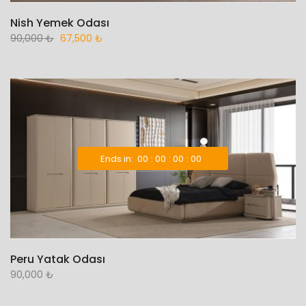
Nish Yemek Odası
90,000
₺
67,500
₺
Ends in:
00
00
00
00
Peru Yatak Odası
90,000
₺