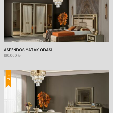
ASPENDOS YATAK ODASI
160,000
₺
İndirim