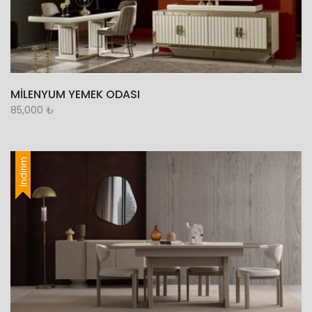
MİLENYUM YEMEK ODASI
85,000
₺
İndirim