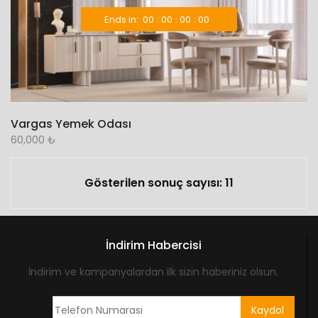
Ends in:
00
00
00
00
Vargas Yemek Odası
60,000
₺
Gösterilen sonuç sayısı: 11
İndirim Habercisi
İndirim ve kampanyalardan ilk sizin haberiniz olsun.