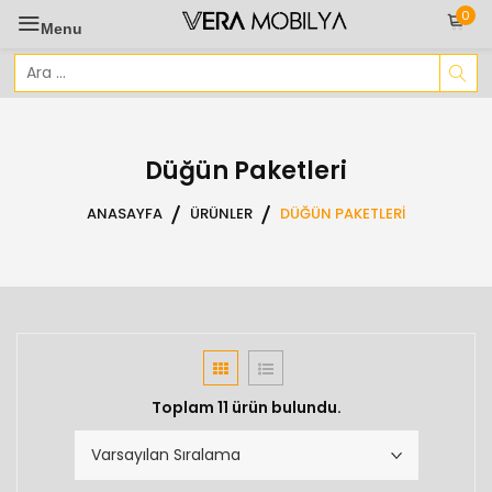
Skip
0
Menu
to
content
Arama
sonuçları:
Düğün Paketleri
ANASAYFA
ÜRÜNLER
DÜĞÜN PAKETLERI
Toplam 11 ürün bulundu.