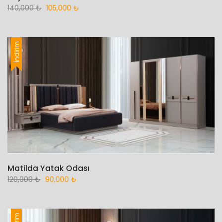
140,000
₺
105,000
₺
İndirim
Matilda Yatak Odası
120,000
₺
90,000
₺