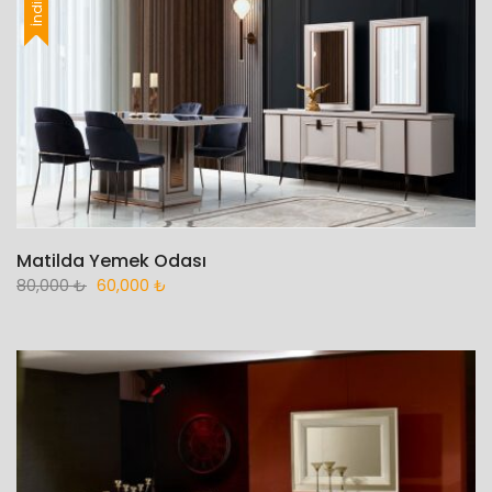
İndirim
Matilda Yemek Odası
80,000
₺
60,000
₺