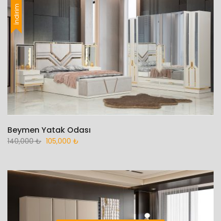
İndirim
Beymen Yatak Odası
140,000
₺
105,000
₺