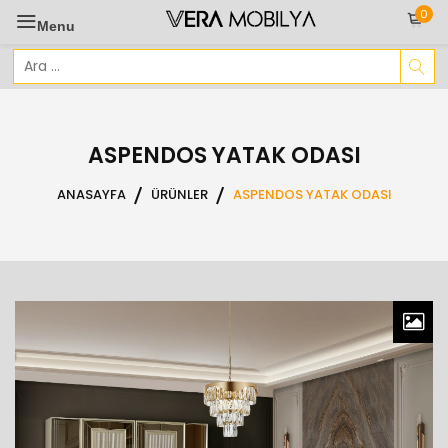
Skip
0
Menu
to
content
Arama
sonuçları:
ASPENDOS YATAK ODASI
ANASAYFA
ÜRÜNLER
ASPENDOS YATAK ODASI