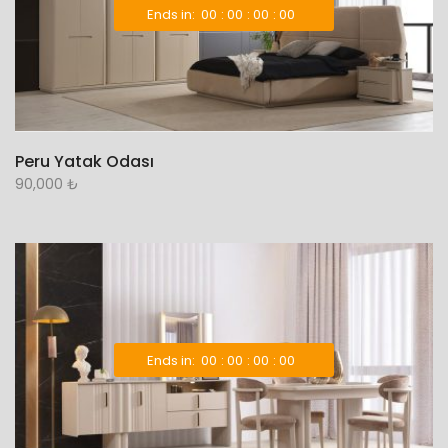
Ends in:
00
00
00
00
Peru Yatak Odası
90,000
₺
Ends in:
00
00
00
00